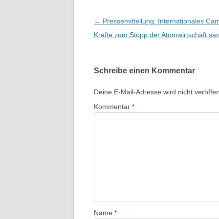
WORKSH
HERRSC
Beitragsnavigation
←
Pressemitteilung: Internationales Cam
BEISPI
Kräfte zum Stopp der Atomwirtschaft s
ENDLAG
WORKSH
Schreibe einen Kommentar
WORKSH
Deine E-Mail-Adresse wird nicht veröffent
WÜTEN I
Kommentar
*
ZUCKER
KABARET
UND PO
HUYGE
ZWEI SE
ATOMKR
Name
*