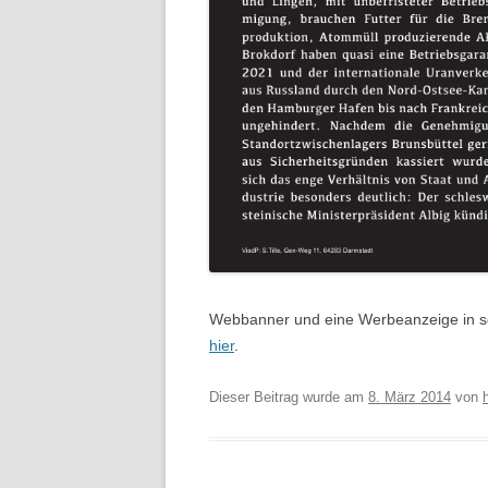
TON-BIL
TRICKS 
JUSTIZ“
VORTRA
IM RHEI
VORTRAG
ATOMMÜL
VORTRA
URANAN
GRONA
Webbanner und eine Werbeanzeige in schw
hier
.
WORKSH
ENTLAST
Dieser Beitrag wurde am
8. März 2014
von
EMANZI
POSITIO
BEWEG