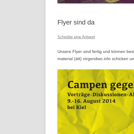
DAS CA
ESPERA
BLOCKA
BEWEGE
Flyer sind da
URANAN
DIE ANT
GRONAU
Schreibe eine Antwort
INDIEN
BEENDE
DIE BRA
Unsere Flyer sind fertig und können bes
URANAN
LAUSITZ
material (ätt) nirgendwo.info schicken 
WEITER
DIE MIS
ES SIND
ERFOLG
ZUFAHR
DES WID
BLOCKI
DER AG
MONTAG,
FILM “
URANAN
WIDERS
GRONA
FILM: P
LUFTBI