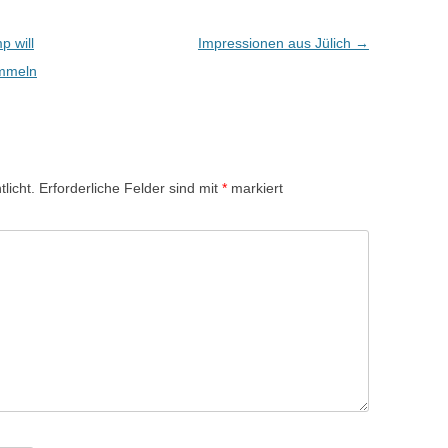
OP:
HAFTSTECHNIKEN AM
p will
Impressionen aus Jülich
→
EL DES SOGENANNTEN
ammeln
ERDISKURSES
OP: SAMBA-TROMMELN
OP: TRIPODBAU
licht.
Erforderliche Felder sind mit
*
markiert
N ZEITEN DES
GUSSES – EIN
TABEND MIT POLITIK
ESIE VON SUNNA
N
ITEN EINER MEDAILLE:
AFT EIN BOMBENDEAL!