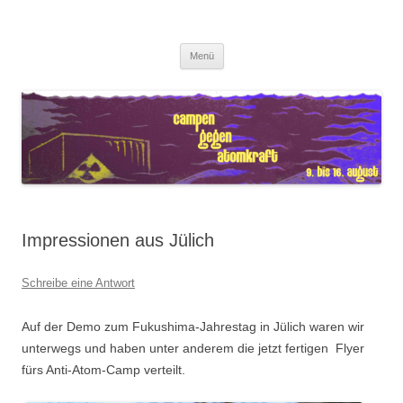
Zum
Inhalt
Antiatomcamp
springen
Campen gegen Atomkraft
Menü
Impressionen aus Jülich
Schreibe eine Antwort
Auf der Demo zum Fukushima-Jahrestag in Jülich waren wir
unterwegs und haben unter anderem die jetzt fertigen Flyer
fürs Anti-Atom-Camp verteilt.