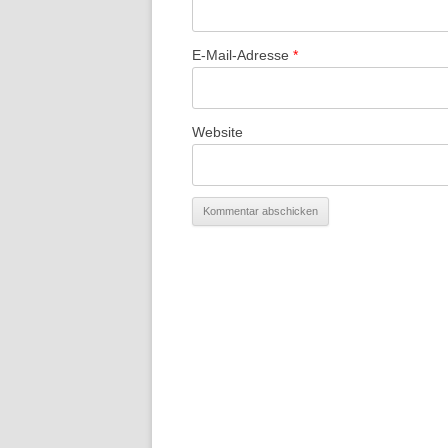
TON-BIL
TRICKS 
E-Mail-Adresse
*
JUSTIZ“
VORTRA
IM RHEI
Website
VORTRAG
ATOMMÜL
VORTRA
URANAN
GRONA
WORKSH
ENTLAST
EMANZI
POSITIO
BEWEG