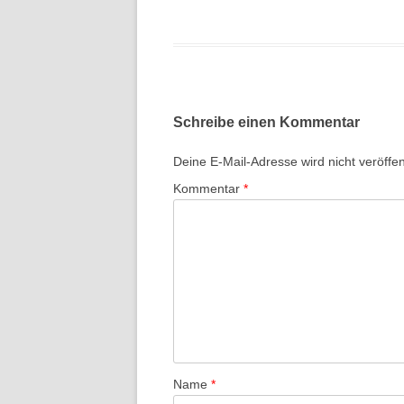
KOMMUN
ANTI-A
FÜR AKT
KLETTE
MONSAN
ANTI-A
SEILSC
GÖTTIN
BEHÖRD
Schreibe einen Kommentar
GENTEC
Deine E-Mail-Adresse wird nicht veröffent
MORSLE
MINDES
Kommentar
*
ASSE!
PATRIAR
NICHTS 
POLIZEI
REGION
SCHNUP
Name
*