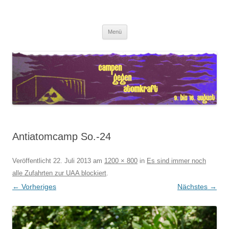
Zum
Inhalt
Antiatomcamp
springen
Campen gegen Atomkraft
Menü
Antiatomcamp So.-24
Veröffentlicht
22. Juli 2013
am
1200 × 800
in
Es sind immer noch
alle Zufahrten zur UAA blockiert
.
← Vorheriges
Nächstes →