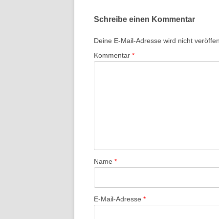
TON-BIL
TRICKS 
Schreibe einen Kommentar
JUSTIZ“
Deine E-Mail-Adresse wird nicht veröffent
VORTRA
Kommentar
*
IM RHEI
VORTRAG
ATOMMÜL
VORTRA
URANAN
GRONA
WORKSH
Name
*
ENTLAST
EMANZI
POSITIO
E-Mail-Adresse
*
BEWEG